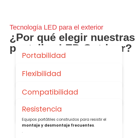
Tecnología LED para el exterior
¿Por qué elegir nuestras
pantallas LED Outdoor?
Portabilidad
Son más
ligeras
y tienen
sistemas de
Flexibilidad
ensamblaje rápido
para facilitar el transporte y
la instalación., como la lluvia, el sol y el viento.
Permiten
configuraciones personalizadas
en
Compatibilidad
tamaño y forma, adaptándose a las
necesidades de cada evento.
Excelente
integración entre paneles
para las
Resistencia
distintas posibilidades de diseño.
.
Equipos portátiles construidos para resistir el
montaje y desmontaje frecuentes
.
.